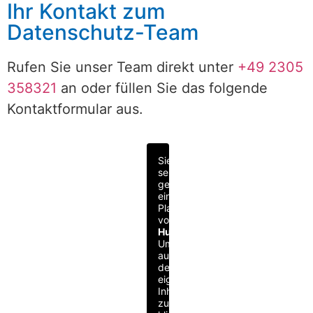
Ihr Kontakt zum
Datenschutz-Team
Rufen Sie unser Team direkt unter
+49 2305
358321
an oder füllen Sie das folgende
Kontaktformular aus.
Sie
sehen
gerade
einen
Platzhalterinhalt
von
HubSpot
.
Um
auf
den
eigentlichen
Inhalt
zuzugreifen,